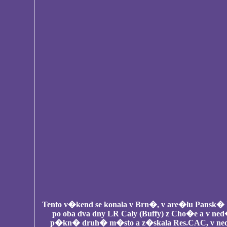
Tento v�kend se konala v Brn�, v are�lu Pansk� 
po oba dva dny LR Caly (Buffy) z Cho�e a v ned
p�kn� druh� m�sto a z�skala Res.CAC, v ned�