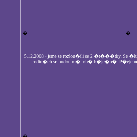
�
�
5.12.2008 - jsme se rozlou�ili se 2 �t���tky. Se 
rodin�ch se budou m�t ob� b�je�n�. P�ejeme j
�