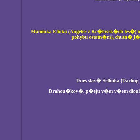
Maminka Elinka (Angelee z Kr�lovsk�ch les
pohybu ostatn�m), chutn� j�
Dnes slav� Sellinka (Darlin
Drahou�kov�, p�eju v�m v�em dlouh� 