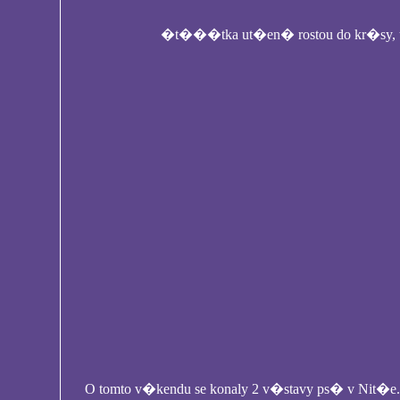
�t���tka ut�en� rostou do kr�sy, u�
O tomto v�kendu se konaly 2 v�stavy ps� v Nit�e.