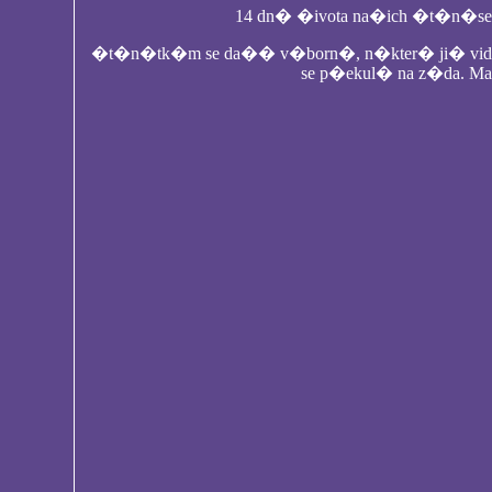
14 dn� �ivota na�ich �t�n�sek 
�t�n�tk�m se da�� v�born�, n�kter� ji� vid�, i
se p�ekul� na z�da. Ma