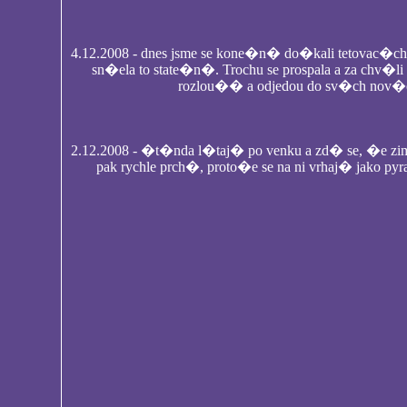
4.12.2008 - dnes jsme se kone�n� do�kali tetovac�c
sn�ela to state�n�. Trochu se prospala a za chv�l
rozlou�� a odjedou do sv�ch no
2.12.2008 - �t�nda l�taj� po venku a zd� se, �e z
pak rychle prch�, proto�e se na ni vrhaj� jako 