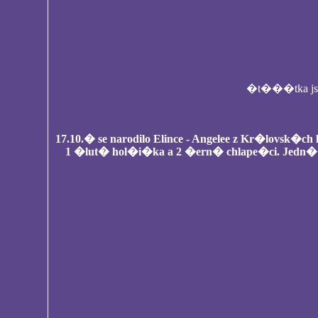
�t���tka jso
17.10.� se narodilo Elince - Angelee z Kr�lovsk�ch l
1 �lut� hol�i�ka a 2 �ern� chlape�ci. Jedn� se