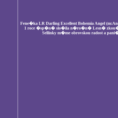
Fene�ka LR Darling Excellent Bohemia Angel (m:Ang
1 roce �sp�n� slo�ila n�ro�n� Lesn� zkou�ky
Sellinky m�me obrovskou radost a pan