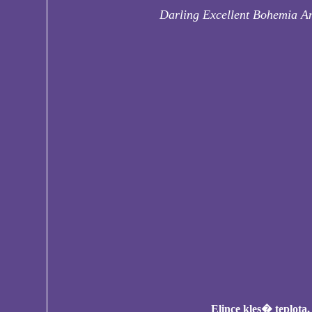
Darling Excellent Bohemia 
Elince kles� teplot