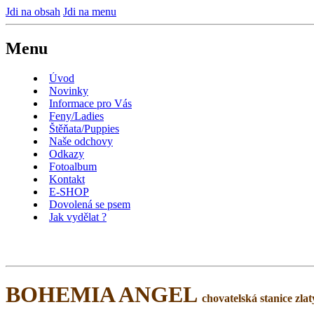
Jdi na obsah
Jdi na menu
Menu
Úvod
Novinky
Informace pro Vás
Feny/Ladies
Štěňata/Puppies
Naše odchovy
Odkazy
Fotoalbum
Kontakt
E-SHOP
Dovolená se psem
Jak vydělat ?
BOHEMIA ANGEL
chovatelská stanice zla